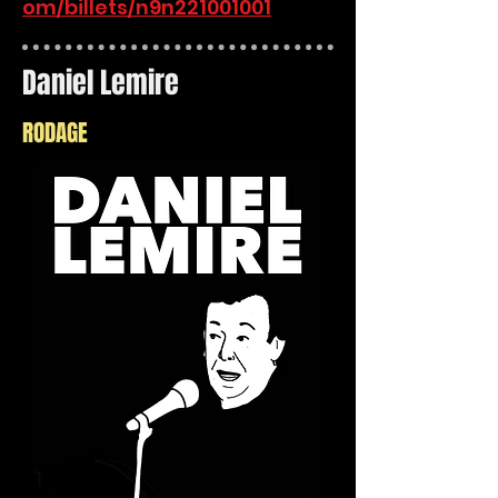
om/billets/n9n221001001
Daniel Lemire
RODAGE