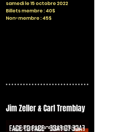
samedi le 15 octobre 2022
Billets membre : 40$
Non-membre : 45$
Jim Zeller & Carl Tremblay