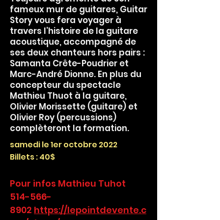
fameux mur de guitares, Guitar
Story vous fera voyager à
travers l’histoire de la guitare
acoustique, accompagné de
ses deux chanteurs hors pairs :
Samanta Crête-Poudrier et
Marc-André Dionne. En plus du
concepteur du spectacle
Mathieu Thuot à la guitare,
Olivier Morissette (guitare) et
Olivier Roy (percussions)
complèteront la formation.
samedi le 1er octobre 2022
Billets : 40$
Pour infos Mathieu Tuhot
514-566-
8902
https://lepointdevente.c