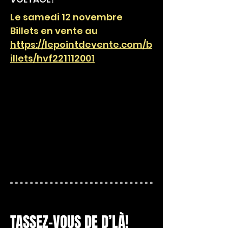
Le samedi 12 novembre
Billets en vente au
https://lepointdevente.com/b
illets/hvf221112001
TASSEZ-VOUS DE D’LÀ!