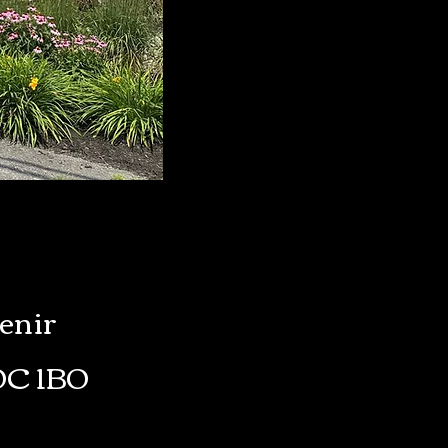
enir
J0C 1B0